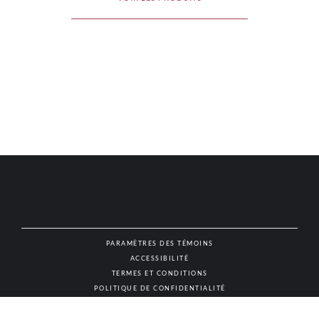
PARAMÈTRES DES TÉMOINS
ACCESSIBILITÉ
NAT
TERMES ET CONDITIONS
POLITIQUE DE CONFIDENTIALITÉ
© AUTHENTIC VINS & SPIRITUEUX, TOUS DROITS RÉSERVÉS