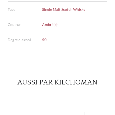
Type
Single Malt Scotch Whisky
À PR
Couleur
Ambré(e)
SERV
Degré d'alcool
50
CATA
MAR
NOUV
AUSSI PAR KILCHOMAN
CON
CARR