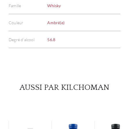
Famille
Whisky
À PR
Couleur
Ambré(e)
SERV
Degré d'alcool
56.8
CATA
MAR
NOUV
AUSSI PAR KILCHOMAN
CON
CARR