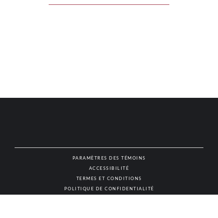
PARAMÈTRES DES TÉMOINS
ACCESSIBILITÉ
NAT
TERMES ET CONDITIONS
POLITIQUE DE CONFIDENTIALITÉ
© AUTHENTIC VINS & SPIRITUEUX, TOUS DROITS RÉSERVÉS