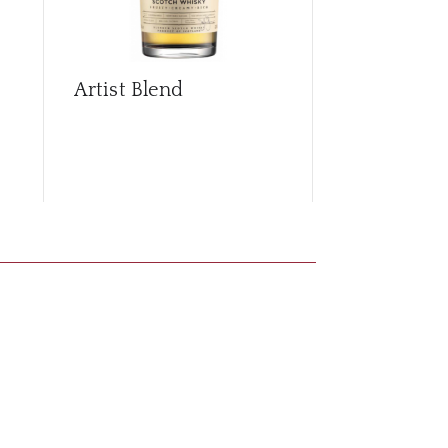
Artist Blend
Artist Blen
Columbia C