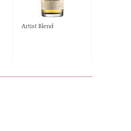
Artist Blend
Artist Blen
Columbia C