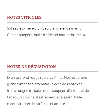
NOTES VITICOLES
À PR
Sol sableux mêlé d'un peu d'argile et de granit.
SERV
Climat tempéré, nuits froides et matins brumeux.
CATA
MAR
NOTES DE DÉGUSTATION
NOUV
D'un profond rouge rubis, ce Pinot Noir est d'une
CON
grande intensité aromatique avec des notes de
fruits rouges, de baies et un soupçon d'épices et de
CARR
tabac. En bouche, il est soyeux et élégant, belle
concentration des arômes et acidité.