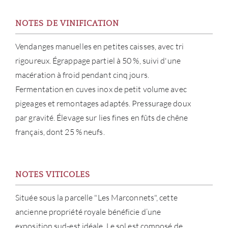
NOTES DE VINIFICATION
Vendanges manuelles en petites caisses, avec tri
rigoureux. Égrappage partiel à 50 %, suivi d'une
macération à froid pendant cinq jours.
Fermentation en cuves inox de petit volume avec
pigeages et remontages adaptés. Pressurage doux
par gravité. Élevage sur lies fines en fûts de chêne
français, dont 25 % neufs.
À PR
NOTES VITICOLES
SERV
Située sous la parcelle "Les Marconnets", cette
ancienne propriété royale bénéficie d’une
CATA
exposition sud-est idéale. Le sol est composé de