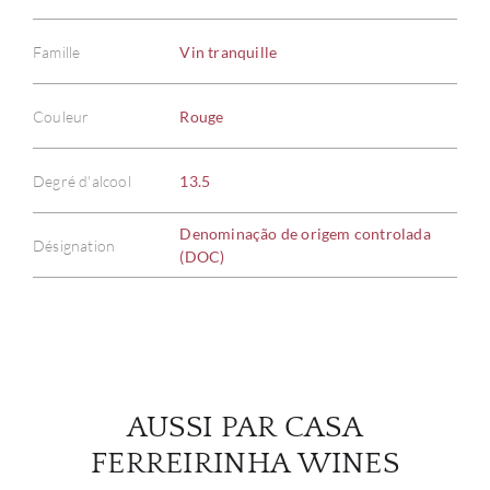
Famille
Vin tranquille
À PR
Couleur
Rouge
SERV
Degré d'alcool
13.5
CATA
Denominação de origem controlada
Désignation
(DOC)
MAR
NOUV
CON
AUSSI PAR CASA
FERREIRINHA WINES
CARR