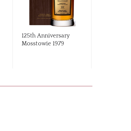
125th Anniversary
Archives G
Mosstowie 1979
56 Year Old