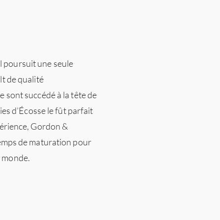
 poursuit une seule
lt de qualité
e sont succédé à la tête de
ies d’Écosse le fût parfait
xpérience, Gordon &
 temps de maturation pour
u monde.