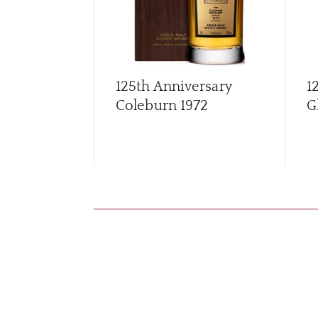
125th Anniversary
1
Coleburn 1972
G