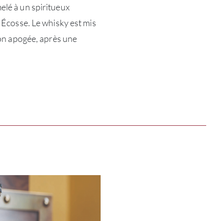
elé à un spiritueux
n Écosse. Le whisky est mis
À PR
son apogée, après une
SERV
CATA
MAR
NOUV
CON
CARR