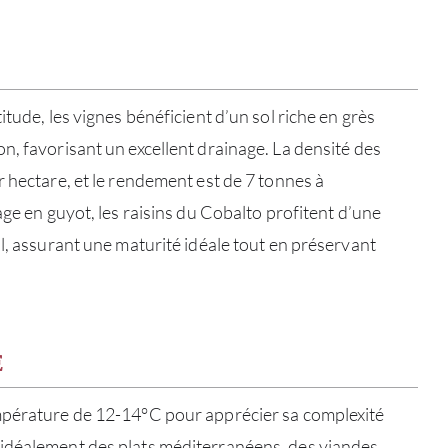
itude, les vignes bénéficient d’un sol riche en grès
n, favorisant un excellent drainage. La densité des
r hectare, et le rendement est de 7 tonnes à
age en guyot, les raisins du Cobalto profitent d’une
il, assurant une maturité idéale tout en préservant
E
À PR
mpérature de 12-14°C pour apprécier sa complexité
SERV
idéalement des plats méditerranéens, des viandes