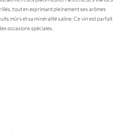
illés, tout en exprimant pleinement ses arômes
CATA
its mûrs et sa minéralité saline. Ce vin est parfait
des occasions spéciales.
MAR
NOUV
CON
CARR