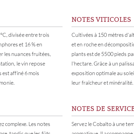
NOTES VITICOLES
°C, divisée entre trois
Cultivées à 150 mètres d'alt
amphores et 16 % en
et en roche en décompositio
r les nuances fruitées,
plants est de 5500 pieds pa
tation, le vin repose
l’hectare. Grâce à un paliss
 est affiné 6 mois
exposition optimale au sole
rmonie.
leur fraîcheur et minéralité.
NOTES DE SERVIC
nez complexe. Les notes
Servez le Cobalto à une te
re, tandis que les fûts
aromatique. Il accompagne 