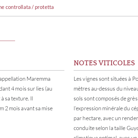
controllata / protetta
NOTES VITICOLES
 l’appellation Maremma
Les vignes sont situées à P
dant 4 mois sur lies (au
mètres au-dessus du niveau d
à sa texture. Il
sols sont composés de grès
um 2 mois avant sa mise
l’expression minérale du cé
par hectare, avec un rendem
conduite selon la taille Guy
climatique optimal, avec u