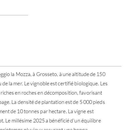
oggio la Mozza, à Grosseto, à une altitude de 150
e la mer. Le vignoble est certifié biologique. Les
 riches en roches en décomposition, favorisant
page. La densité de plantation est de 5 000 pieds
ent de 10 tonnes par hectare. La vigne est
ot. Le millésime 2025 a bénéficié d’un équilibre
n printemps pluvieux assurant une bonne