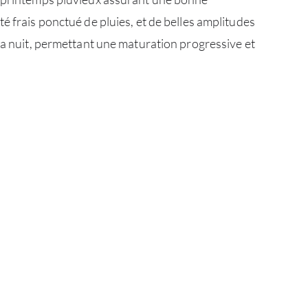
é frais ponctué de pluies, et de belles amplitudes
À PR
 la nuit, permettant une maturation progressive et
SERV
CATA
MAR
NOUV
CON
CARR