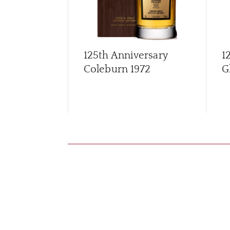
125th Anniversary
1
Coleburn 1972
G