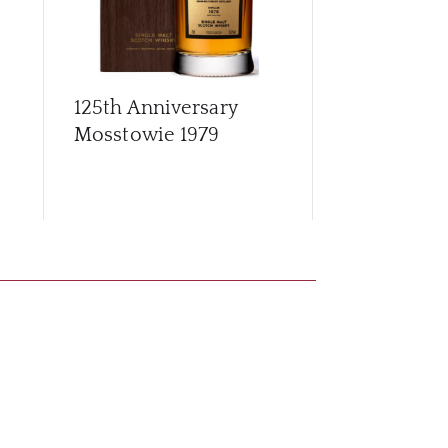
125th Anniversary
Archives G
Mosstowie 1979
56 Year Old