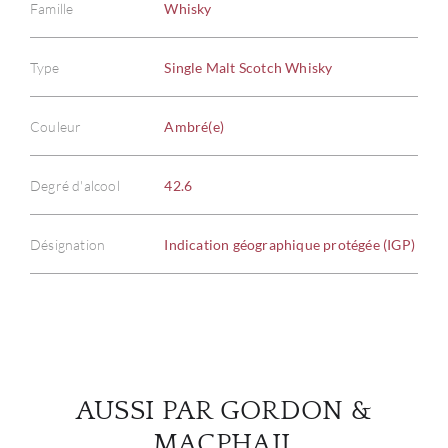
Famille
Whisky
Type
Single Malt Scotch Whisky
À PR
Couleur
Ambré(e)
SERV
Degré d'alcool
42.6
CATA
Désignation
Indication géographique protégée (IGP)
MAR
NOUV
CON
AUSSI PAR GORDON &
CARR
MACPHAIL