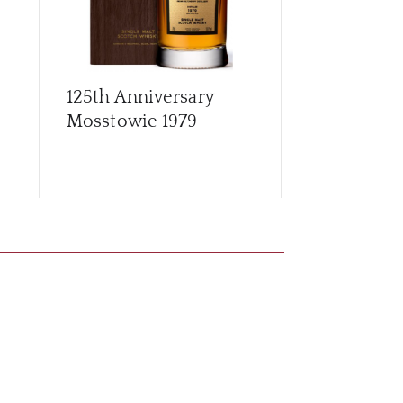
125th Anniversary
Archives G
Mosstowie 1979
56 Year Old