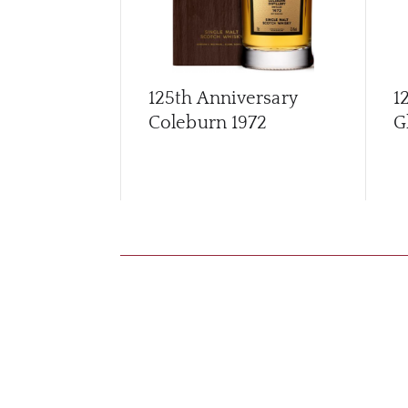
125th Anniversary
1
Coleburn 1972
G