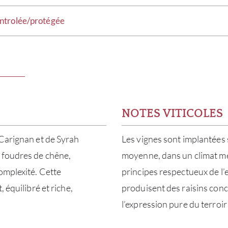
ntrolée/protégée
NOTES VITICOLES
 Carignan et de Syrah
Les vignes sont implantées s
 foudres de chêne,
moyenne, dans un climat mé
omplexité. Cette
principes respectueux de l
 équilibré et riche,
produisent des raisins conc
l’expression pure du terroir