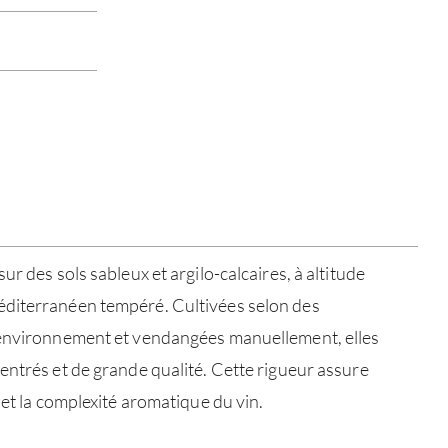
ur des sols sableux et argilo-calcaires, à altitude
diterranéen tempéré. Cultivées selon des
’environnement et vendangées manuellement, elles
entrés et de grande qualité. Cette rigueur assure
 et la complexité aromatique du vin.
À PR