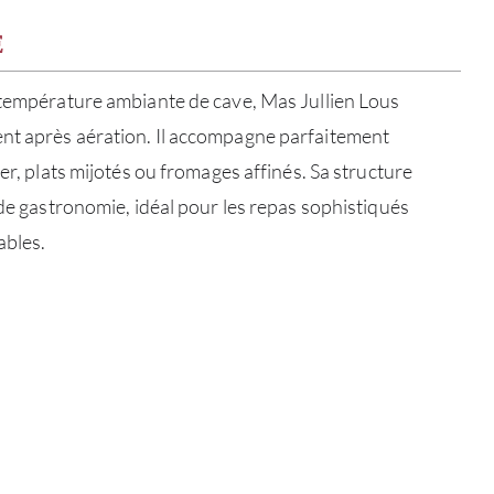
SERV
E
CATA
 température ambiante de cave, Mas Jullien Lous
nt après aération. Il accompagne parfaitement
MAR
ier, plats mijotés ou fromages affinés. Sa structure
 de gastronomie, idéal pour les repas sophistiqués
NOUV
ables.
CON
CARR