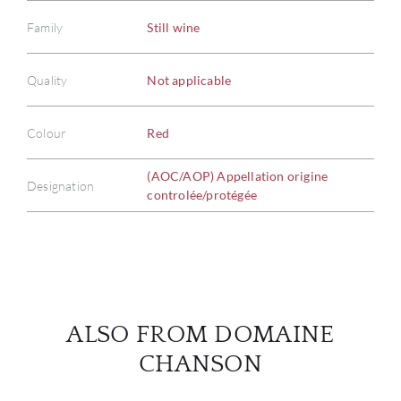
Family
Still wine
Quality
Not applicable
ABOU
Colour
Red
SERV
(AOC/AOP) Appellation origine
CATA
Designation
controlée/protégée
BRA
NE
CON
ALSO FROM DOMAINE
CHANSON
CAR